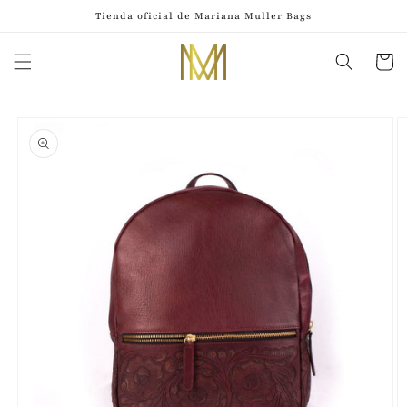
Ir
Tienda oficial de Mariana Muller Bags
directamente
al contenido
Carrito
Ir
directamente
a la
información
del producto