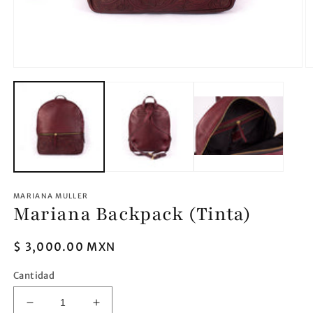
Abrir
Ab
elemento
e
multimedia
m
1
2
en
e
una
u
ventana
v
modal
m
MARIANA MULLER
Mariana Backpack (Tinta)
Precio
$ 3,000.00 MXN
habitual
Cantidad
Reducir
Aumentar