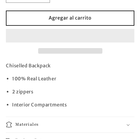
cantidad
cantidad
para
para
Mariana
Mariana
Agregar al carrito
Backpack
Backpack
(Tinta)
(Tinta)
Chiselled Backpack
100% Real Leather
2 zippers
Interior Compartments 
Materiales